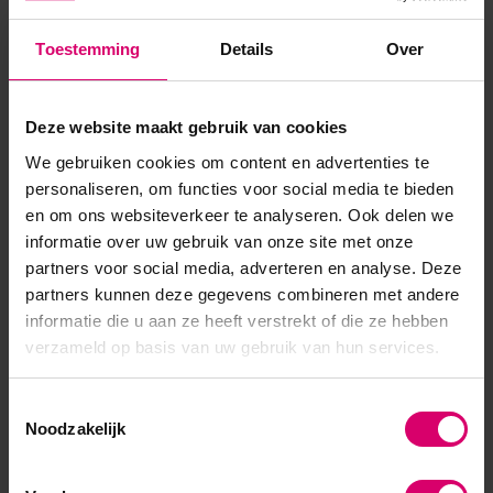
gemakkelijk te verwerken en te vijlen. Het product loopt niet
Toestemming
Details
Over
in de nagelriemen, is pinchbaar, geurloos en is geschikt voor
alle nageltypes.Good to know! Doordat je het prod...
Deze website maakt gebruik van cookies
Toon meer
We gebruiken cookies om content en advertenties te
personaliseren, om functies voor social media te bieden
en om ons websiteverkeer te analyseren. Ook delen we
informatie over uw gebruik van onze site met onze
partners voor social media, adverteren en analyse. Deze
partners kunnen deze gegevens combineren met andere
informatie die u aan ze heeft verstrekt of die ze hebben
verzameld op basis van uw gebruik van hun services.
Toestemmingsselectie
Noodzakelijk