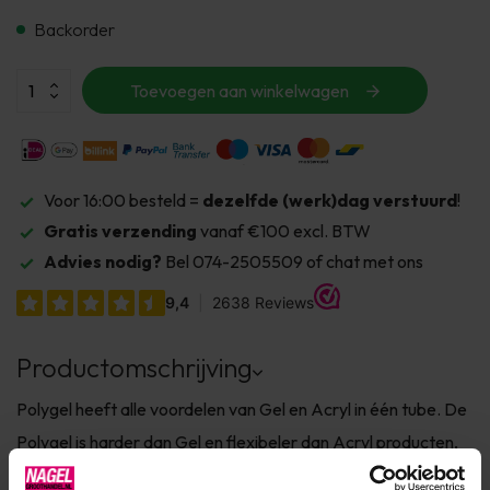
Backorder
Toevoegen aan winkelwagen
Voor 16:00 besteld =
dezelfde (werk)dag verstuurd
!
Gratis verzending
vanaf €100 excl. BTW
Advies nodig?
Bel 074-2505509 of chat met ons
Productomschrijving
Polygel heeft alle voordelen van Gel en Acryl in één tube. De
Polygel is harder dan Gel en flexibeler dan Acryl producten,
geeft geen branderig gevoel bij het uitharden en is