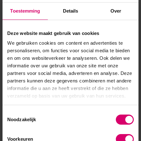
Toon meer
Toestemming
Details
Over
Product specificaties
Deze website maakt gebruik van cookies
We gebruiken cookies om content en advertenties te
Artikelnummer
36064
personaliseren, om functies voor social media te bieden
en om ons websiteverkeer te analyseren. Ook delen we
SKU
510723
informatie over uw gebruik van onze site met onze
partners voor social media, adverteren en analyse. Deze
partners kunnen deze gegevens combineren met andere
informatie die u aan ze heeft verstrekt of die ze hebben
verzameld op basis van uw gebruik van hun services.
Toestemmingsselectie
Noodzakelijk
Voorkeuren