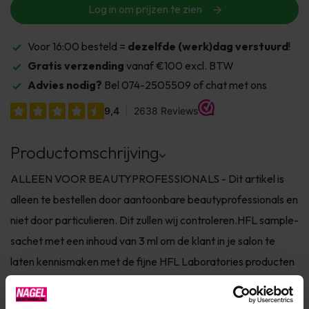
Log in om prijzen te zien
Voor 16:00 besteld =
dezelfde (werk)dag verstuurd
!
Gratis verzending
vanaf €100 excl. BTW
Advies nodig?
Bel 074-2505509 of chat met ons
Productomschrijving
ALLEEN VOOR BEAUTYPROFESSIONALS - Dit artikel is
alleen te bestellen door aantoonbare beautyprofessionals en
niet door particulieren. Dit zullen wij controleren.HFL sample-
sachet met een inhoud van 3 ml om de klant in je salon te
laten kennismaken met de fijne HFL Laboratories producten
en hiermee de verkoop van deze producten in je salon te
stimul...