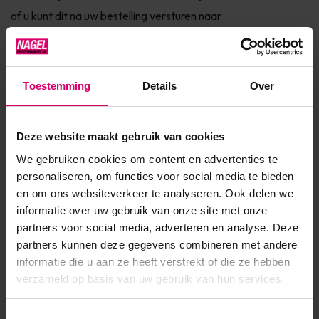
of u kunt dit na uw bestelling versturen naar
info@nagelgroothandel.nlHet
IBX System Duo Pack bestaat
uit:1 x IBX Repair 9,5 ml + 1 x IBX Strengthen 14,3 mlIBX
Strengthen = het werkpaard van het IBX systeemIBX is een
Toestemming
Details
Over
verste...
Toon meer
Deze website maakt gebruik van cookies
We gebruiken cookies om content en advertenties te
Product specificaties
personaliseren, om functies voor social media te bieden
en om ons websiteverkeer te analyseren. Ook delen we
informatie over uw gebruik van onze site met onze
Artikelnummer
23274
partners voor social media, adverteren en analyse. Deze
SKU
329349
partners kunnen deze gegevens combineren met andere
informatie die u aan ze heeft verstrekt of die ze hebben
verzameld op basis van uw gebruik van hun services.
Toestemmingsselectie