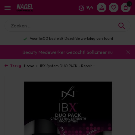
0
9,4
Voor 16:00 besteld? Dezelfde werkdag verstuurd
Beauty Medewerker Gezocht!
Solliciteer nu
Terug
Home
IBX System DUO PACK - Repair +...