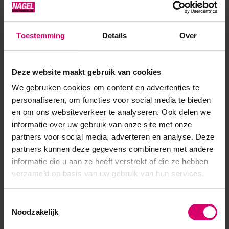
onderscheiden. Kenmerkend voor deze soort is het dunner
uitlopen van de extension in de punt. Hierdoor is een eyeliner
Toestemming
Details
Over
effect gemakkelijker te creëren. De wimpers zijn erg
flexibel...
Deze website maakt gebruik van cookies
Toon meer
We gebruiken cookies om content en advertenties te
personaliseren, om functies voor social media te bieden
en om ons websiteverkeer te analyseren. Ook delen we
informatie over uw gebruik van onze site met onze
partners voor social media, adverteren en analyse. Deze
partners kunnen deze gegevens combineren met andere
informatie die u aan ze heeft verstrekt of die ze hebben
verzameld op basis van uw gebruik van hun services.
Toestemmingsselectie
Noodzakelijk