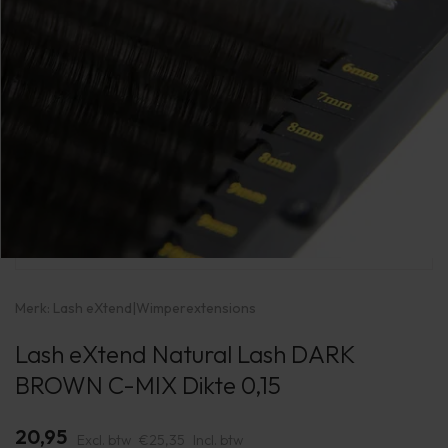
Merk:
Lash eXtend
|
Wimperextensions
Lash eXtend Natural Lash DARK
BROWN C-MIX Dikte 0,15
20,95
Excl. btw
€25,35
Incl. btw