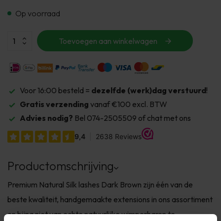
Op voorraad
Toevoegen aan winkelwagen
Voor 16:00 besteld =
dezelfde (werk)dag verstuurd
!
Gratis verzending
vanaf €100 excl. BTW
Advies nodig?
Bel 074-2505509 of chat met ons
Productomschrijving
Premium Natural Silk lashes Dark Brown zijn één van de
beste kwaliteit, handgemaakte extensions in ons assortiment
en bijna niet van echte natuurlijke wimperharen te