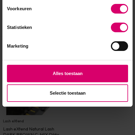
Voorkeuren
Statistieken
Marketing
Eerder bekeken
Alles toestaan
Selectie toestaan
Lash eXtend
Lash eXtend Natural Lash
DARK BROWN C-MIX Dikte