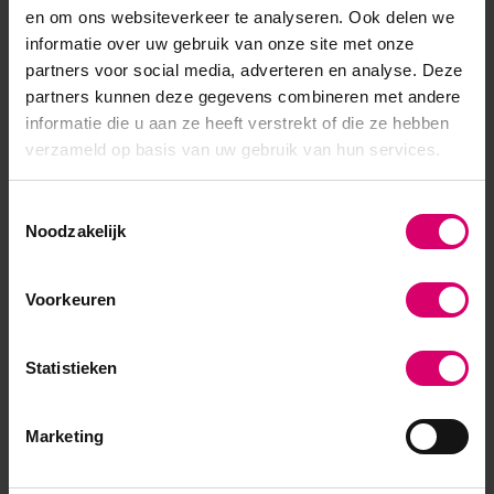
5
/
gebaseerd op 1 reviews
5
en om ons websiteverkeer te analyseren. Ook delen we
informatie over uw gebruik van onze site met onze
5
/
5
partners voor social media, adverteren en analyse. Deze
partners kunnen deze gegevens combineren met andere
Gepost door:
Esther Reesink
op 8
Oktober 2025
informatie die u aan ze heeft verstrekt of die ze hebben
verzameld op basis van uw gebruik van hun services.
Fijne producten om mee te
werken als beginner.
Toestemmingsselectie
Noodzakelijk
Schrijf je eigen review
Voorkeuren
Statistieken
Marketing