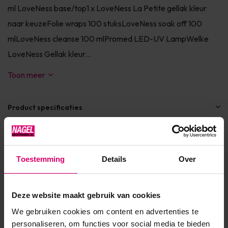
ml LoveNess base/top1 x LoveNess La Petite gellak kleur
naar keuzeFolie wraps 100 stuksLoveNess soak off 100
mlLoveNess cleanse 100 mlPromed LED-UV LampWelke
LoveNess Gellak kleur...
Toon meer
Product specificaties
Artikelnummer
30059
SKU
435331
Toestemming
Details
Over
Deze website maakt gebruik van cookies
We gebruiken cookies om content en advertenties te
Reviews
personaliseren, om functies voor social media te bieden