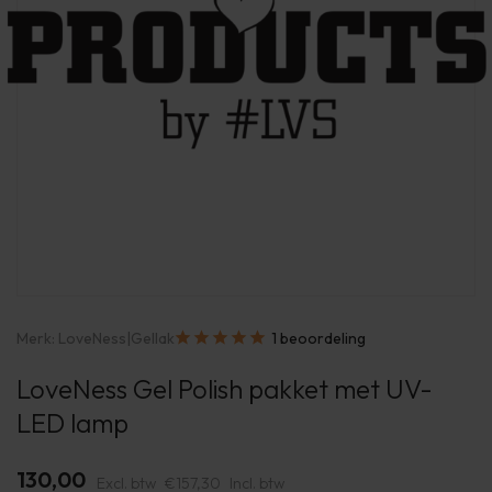
Merk:
LoveNess
|
Gellak
1 beoordeling
LoveNess Gel Polish pakket met UV-
LED lamp
130,00
Excl. btw
€157,30
Incl. btw