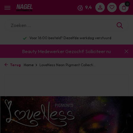
0
9,4
kdag verstuurd
Enorm assortiment & alle bekend
Beauty Medewerker Gezocht!
Solliciteer nu
Terug
Home
LoveNess Neon Pigment Collecti...