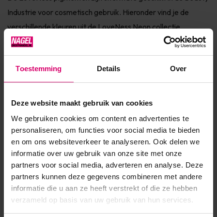
Industrie voor cosmetisch gebruik. Hieronder vind je de
verschillende kleuren uit de LoveNess Neon collectie.
Selecteer de kleur door deze aan te klikken en bestel deze
vervolgens door op de button "in winkelmandje" te klikken.
Toestemming
Details
Over
Video Step by Step LoveNess Pigmenten Geschikt...
Toon meer
Deze website maakt gebruik van cookies
We gebruiken cookies om content en advertenties te
Product specificaties
personaliseren, om functies voor social media te bieden
en om ons websiteverkeer te analyseren. Ook delen we
Artikelnummer
18565
informatie over uw gebruik van onze site met onze
partners voor social media, adverteren en analyse. Deze
SKU
240723
partners kunnen deze gegevens combineren met andere
informatie die u aan ze heeft verstrekt of die ze hebben
verzameld op basis van uw gebruik van hun services.