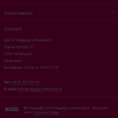
Onze merken
Contact
Nail XL | Nagelgroothandel.nl
Diamantstraat 1 C
7554 TA Hengelo
Nederland
Bereikbaar ma t/m vr 9:00-17:00
Tel:
+31 74 250 55 09
E-mail:
info@nagelgroothandel.nl
© Copyright 2026 Nagelgroothandel.nl - Realisatie
door
Growww.today