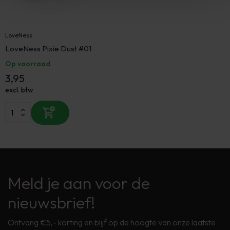
LoveNess
LoveNess Pixie Dust #01
Op voorraad
3,95
excl. btw
Meld je aan voor de
nieuwsbrief!
Ontvang €5,- korting en blijf op de hoogte van onze laatste