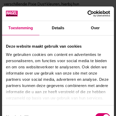
verschillende Pixie Dust kleuren, hierbij hun
kleuromschrijving:01. Pixie Dust 01 by #LVS heeft een
prachtig, subtiele multi color g...
Toestemming
Details
Over
Toon meer
Deze website maakt gebruik van cookies
Product specificaties
We gebruiken cookies om content en advertenties te
Artikelnummer
45713
personaliseren, om functies voor social media te bieden
en om ons websiteverkeer te analyseren. Ook delen we
SKU
590819
informatie over uw gebruik van onze site met onze
partners voor social media, adverteren en analyse. Deze
partners kunnen deze gegevens combineren met andere
informatie die u aan ze heeft verstrekt of die ze hebben
verzameld op basis van uw gebruik van hun services.
Toestemmingsselectie