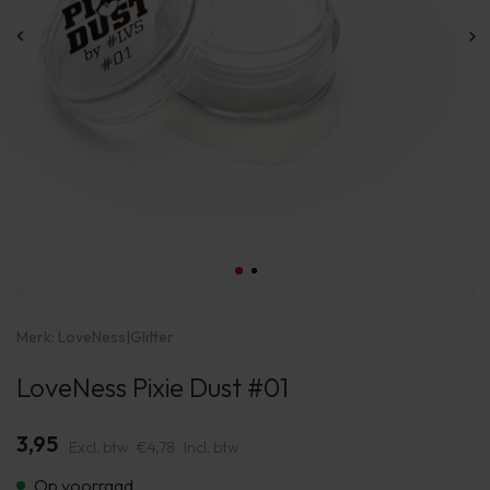
Merk:
LoveNess
|
Glitter
LoveNess Pixie Dust #01
3,95
Excl. btw
€4,78
Incl. btw
Op voorraad