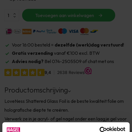
Toevoegen aan winkelwagen
Voor 16:00 besteld =
dezelfde (werk)dag verstuurd
!
Gratis verzending
vanaf €100 excl. BTW
Advies nodig?
Bel 074-2505509 of chat met ons
Productomschrijving
LoveNess Shattered Glass Foil is de beste kwaliteit folie om
holografische diepte te creëren.
Verwerk ze in je acryl- of gel nagel onder een laagje gel voor
een gladde uitvoering.