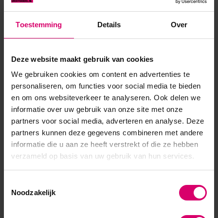
Toestemming
Details
Over
Product specificaties
Artikelnummer
19977
Deze website maakt gebruik van cookies
We gebruiken cookies om content en advertenties te
SKU
268670
personaliseren, om functies voor social media te bieden
en om ons websiteverkeer te analyseren. Ook delen we
informatie over uw gebruik van onze site met onze
partners voor social media, adverteren en analyse. Deze
partners kunnen deze gegevens combineren met andere
informatie die u aan ze heeft verstrekt of die ze hebben
verzameld op basis van uw gebruik van hun services.
Toestemmingsselectie
Noodzakelijk