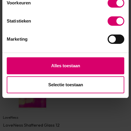
Voorkeuren
Statistieken
Marketing
Eerder bekeken
Alles toestaan
Selectie toestaan
LoveNess
LoveNess Shattered Glass 12