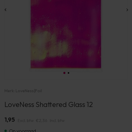
Merk:
LoveNess
|
Foil
LoveNess Shattered Glass 12
1,95
Excl. btw
€2,36
Incl. btw
Op voorraad