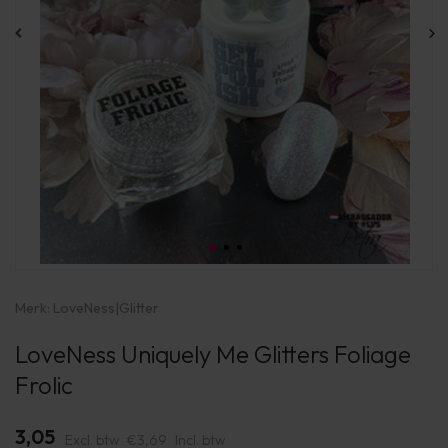
Merk:
LoveNess
|
Glitter
LoveNess Uniquely Me Glitters Foliage
Frolic
3,05
Excl. btw
€3,69
Incl. btw