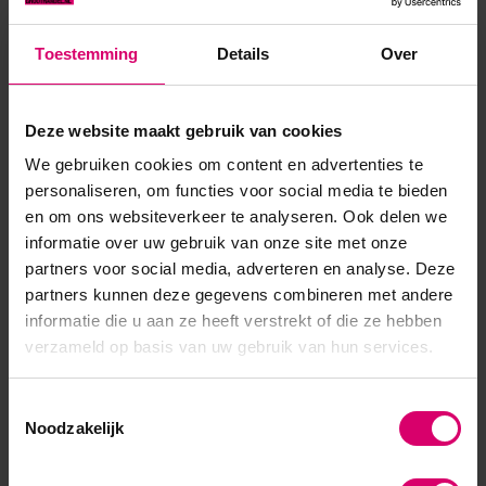
dit een prachtig effect waar je naar blijft kijken door de
verschillende vele verschillende kleur schitteringen.Als Sugar
Toestemming
Details
Over
geeft het weer een heel ander effect!Voeg deze
waanzinnige gli...
Deze website maakt gebruik van cookies
Toon meer
We gebruiken cookies om content en advertenties te
personaliseren, om functies voor social media te bieden
en om ons websiteverkeer te analyseren. Ook delen we
informatie over uw gebruik van onze site met onze
partners voor social media, adverteren en analyse. Deze
partners kunnen deze gegevens combineren met andere
informatie die u aan ze heeft verstrekt of die ze hebben
verzameld op basis van uw gebruik van hun services.
Toestemmingsselectie
Noodzakelijk