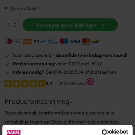
Op voorraad
Toevoegen aan winkelwagen
Voor 16:00 besteld =
dezelfde (werk)dag verstuurd
!
Gratis verzending
vanaf €100 excl. BTW
Advies nodig?
Bel 074-2505509 of chat met ons
Productomschrijving
Deze zilver holo sparkle met een vleugje zacht blauw
sprankelt je tegemoet!Deze glitter met roze ondertoon
heeft echt een magisch effect!Indien je hem inpoetst geeft