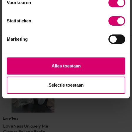
Voorkeuren
Statistieken
Marketing
Eerder bekeken
Alles toestaan
Selectie toestaan
LoveNess
LoveNess Uniquely Me
Glitters Foliage Frolic