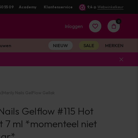
50 55 09
Academy
Klantenservice
9,4
@
Webwinkelkeur
0
Inloggen
uwen
NIEUW
SALE
MERKEN
Account
aanmaken
s
|
Marily Nails GelFlow Gellak
Account
Nails Gelflow #115 Hot
aanmaken
t 7 ml *momenteel niet
aar*