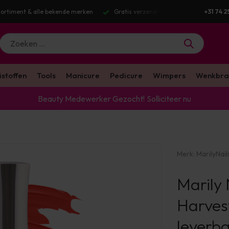
g v.a. €100 excl. BTW
Voor 16:00 besteld? Dezelfde werkdag verstuurd
+31 74 2
istoffen
Tools
Manicure
Pedicure
Wimpers
Wenkbra
Beauty Medewerker Gezocht!
Solliciteer nu
Merk:
MarilyNail
Marily 
Harves
leverb