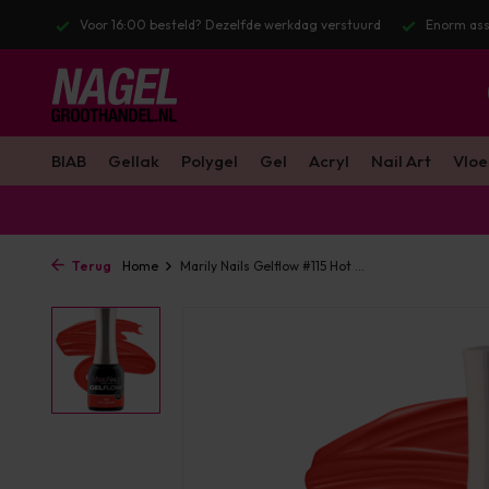
stuurd
Enorm assortiment & alle bekende merken
Gratis verzendin
BIAB
Gellak
Polygel
Gel
Acryl
Nail Art
Vloe
Terug
Home
Marily Nails Gelflow #115 Hot ...