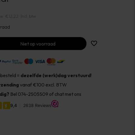
tw
€12,22
Incl. btw
rraad
Niet op voorraad
 besteld =
dezelfde (werk)dag verstuurd
!
rzending
vanaf €100 excl. BTW
dig?
Bel 074-2505509 of chat met ons