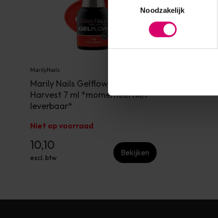
Noodzakelijk
MarilyNails
Marily Nails Gelflow #115 Hot
Harvest 7 ml *momenteel niet
leverbaar*
Niet op voorraad
10,10
Bekijken
excl. btw