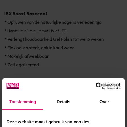
IBX Boost Basecoat
* Opruwen van de natuurlijke nagel is verleden tijd
*
Hardt uit in 1 minuut met UV of LED
* Verlengt houdbaarheid Gel Polish tot wel 3 weken
* Flexibel en sterk, ook in koud weer
* Makelijk afweekbaar
* Zelf egaliserend
I
BX Boost High Shine Topcoat
• Eenvoudig aan te brengen
• Superieure hechting
Toestemming
Details
Over
• Vlekbestendig
• Afweekbaar
Deze website maakt gebruik van cookies
• Voor universeel gebruik