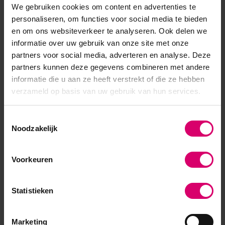
We gebruiken cookies om content en advertenties te
• HEMA-vrij
personaliseren, om functies voor social media te bieden
* Een hoogglans die blijft!
en om ons websiteverkeer te analyseren. Ook delen we
* Super glad oppervlak
informatie over uw gebruik van onze site met onze
* Tot wel 3 weken draagbaar
partners voor social media, adverteren en analyse. Deze
partners kunnen deze gegevens combineren met andere
informatie die u aan ze heeft verstrekt of die ze hebben
BELANGRIJK
: dit product wordt
alleen verkocht aan beauty
verzameld op basis van uw gebruik van hun services.
professionals*
. Dit zullen wij controleren. Voor dit specifieke
IBX product hoeft u
niet
in het bezit te zijn van een IBX certificaat.
Toestemmingsselectie
Noodzakelijk
*
bewijs van nagelstyliste opleiding / pedicure opleiding /
schoonheidsspecialiste opleiding en/of aan de beautybranche
Voorkeuren
gerelateerde inschrijving bij de Kamer van Koophandel (KvK).
Statistieken
Marketing