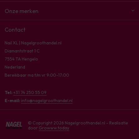
Onze merken
Contact
Nail XL | Nagelgroothandel.nl
Diamantstraat 1 C
7554 TA Hengelo
Nederland
Bereikbaar ma t/m vr 9:00-17:00
Tel:
+31 74 250 55 09
E-mail:
info@nagelgroothandel.nl
© Copyright 2026 Nagelgroothandel.nl - Realisatie
door
Growww.today