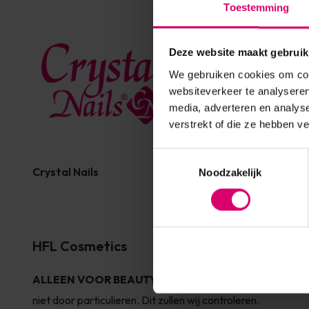
Toestemming
Deze website maakt gebruik
We gebruiken cookies om cont
websiteverkeer te analyseren
media, adverteren en analys
verstrekt of die ze hebben v
Toestemmingsselectie
Crystal Nails
Florence Beauty and Na
Noodzakelijk
HFL Cosmetics
ALLEEN VOOR BEAUTYPROFESSIONALS
- Dit merk 
niet door particulieren. Dit zullen wij controleren.