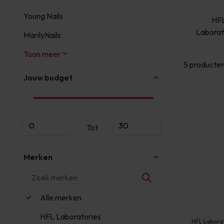
Young Nails
HFL
HFL
HF
s
Laboratories
Laboratories
Laborat
MarilyNails
Toon meer
5 producte
Jouw budget
Tot
Merken
Alle merken
HFL Laboratories
HFL Labora