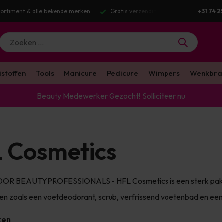
g v.a. €100 excl. BTW
Voor 16:00 besteld? Dezelfde werkdag verstuurd
+31 74 2
istoffen
Tools
Manicure
Pedicure
Wimpers
Wenkbra
Beauty Medewerker Gezocht!
Solliciteer nu
 Cosmetics
R BEAUTYPROFESSIONALS - HFL Cosmetics is een sterk pakket 
ten zoals een voetdeodorant, scrub, verfrissend voetenbad en ee
ken