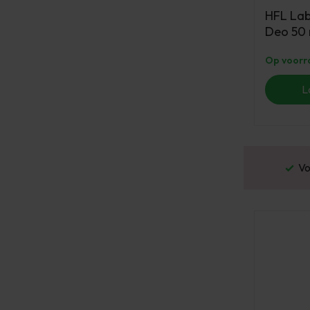
HFL Lab
Deo 50 
Op voorr
L
or 16:00 besteld? Dezelfde werkdag verstuurd