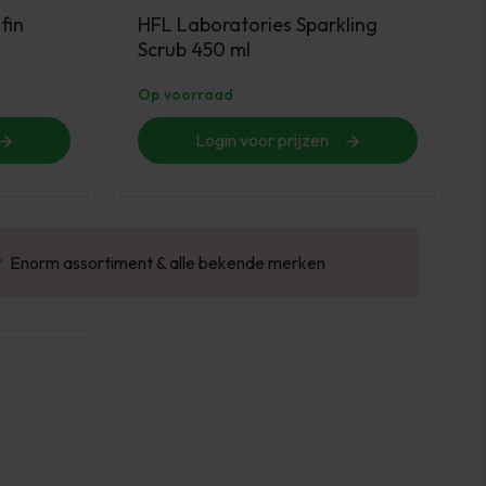
fin
HFL Laboratories Sparkling
Scrub 450 ml
Op voorraad
Login voor prijzen
Gratis verzending v.a. €100 excl. BTW
Vo