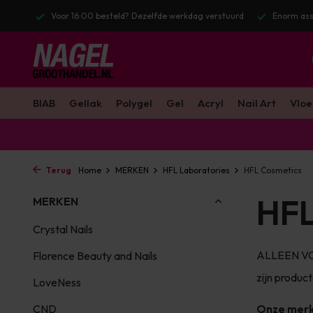
stuurd
Enorm assortiment & alle bekende merken
Gratis verzendin
BIAB
Gellak
Polygel
Gel
Acryl
Nail Art
Vloe
Terug
Home
MERKEN
HFL Laboratories
HFL Cosmetics
HFL
MERKEN
Crystal Nails
ALLEEN VOO
Florence Beauty and Nails
zijn produc
LoveNess
CND
Onze mer