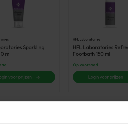
tories
HFL Laboratories
oratories Sparkling
HFL Laboratories Refre
00 ml
Footbath 150 ml
aad
Op voorraad
ogin voor prijzen
Login voor prijzen