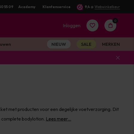
50 55 09
Academy
Klantenservice
9,4
@
Webwinkelkeur
0
Inloggen
uwen
NIEUW
SALE
MERKEN
Account
aanmaken
Account
met producten voor een degelijke voetverzorging. Dit
aanmaken
n complete bodylotion.
Lees meer...