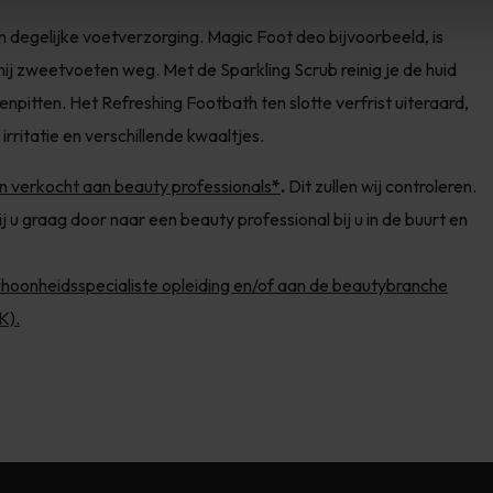
 degelijke voetverzorging. Magic Foot deo bijvoorbeeld, is
hij zweetvoeten weg. Met de Sparkling Scrub reinig je de huid
pitten. Het Refreshing Footbath ten slotte verfrist uiteraard,
rritatie en verschillende kwaaltjes.
en verkocht aan beauty professionals
*
.
Dit zullen wij controleren.
j u graag door naar een beauty professional bij u in de buurt en
 schoonheidsspecialiste opleiding en/of aan de beautybranche
K).