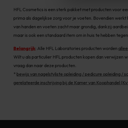
HFL Cosmetics is een sterk pakket met producten voor een
prima als dagelijkse zorg voor je voeten. Bovendien werkt 
van handen en voeten zacht maar grondig, dankzij aardbeien
maar is ook een standaard item om in huis te hebben tegen i
Belangrijk
:
Alle HFL Laboratories producten worden
alle
Wilt u als particulier HFL producten kopen dan verwijzen wi
vraag dan naar deze producten.
*
bewijs van nagelstyliste opleiding / pedicure opleiding /
gerelateerde inschrijving bij de Kamer van Koophandel (Kv