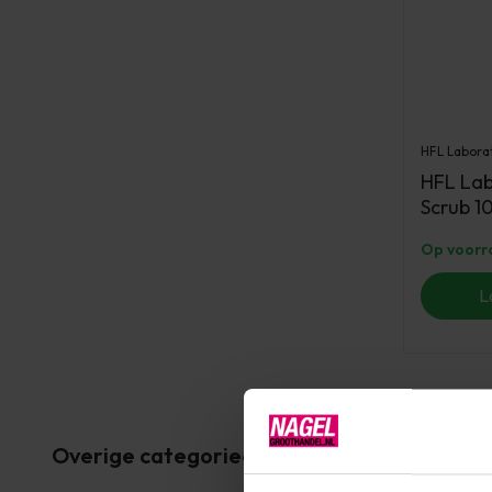
HFL Labora
HFL Lab
Scrub 1
Op voorr
L
Overige categorieën in MERKEN