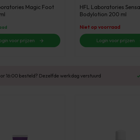
oratories Magic Foot
HFL Laboratories Sensa
ml
Bodylotion 200 ml
Niet op voorraad
aad
ogin voor prijzen
Login voor prijzen
Enorm assortiment & alle bekende merken