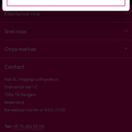
Klantenservice
Snel naar
Onze merken
Contact
Nail XL | Nagelgroothandel.nl
Diamantstraat 1 C
7554 TA Hengelo
Nederland
Bereikbaar ma t/m vr 9:00-17:00
Tel:
+31 74 250 55 09