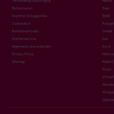
Verzending & bezorging
Nieuw
Retourneren
Sale
Klachten & Suggesties
BIAB
Cadeaubon
Polygel
Betaalmethoden
Gellak
Klantenservice
Gel
Algemene voorwaarden
Acryl
Privacy Policy
Manicu
Sitemap
Nailart
Tools
Vloeis
Wenkb
Wimpe
Opleid