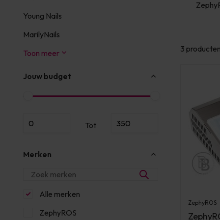
S
ZephyROS
ZephyROS
Zephy
Young Nails
MarilyNails
3 producte
Toon meer
Jouw budget
Tot
Merken
Alle merken
ZephyROS
ZephyROS
ZephyRO