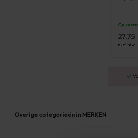
Op voorr
27,75
excl. btw
or 16:00 besteld? Dezelfde werkdag verstuurd
Overige categorieën in MERKEN