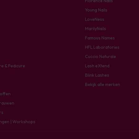
Florence Nails
Young Nails
LoveNess
MarilyNails
Famous Names
HFL Laboratories
Cuccio Naturale
re & Pedicure
Lash eXtend
Blink Lashes
Bekijk alle merken
toffen
rauwen
rs
ingen | Workshops