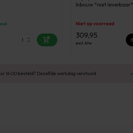
Inbouw *niet leverbaar
Niet op voorraad
aad
309,95
B
excl. btw
Enorm assortiment & alle bekende merken