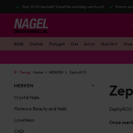
ag verstuurd
Enorm assortiment & alle bekende merken
Gratis ver
BIAB
Gellak
Polygel
Gel
Acryl
Nail Art
Vloe
Terug
Home
MERKEN
ZephyROS
Ze
MERKEN
Crystal Nails
Florence Beauty and Nails
ZephyROS
LoveNess
Onze mer
CND