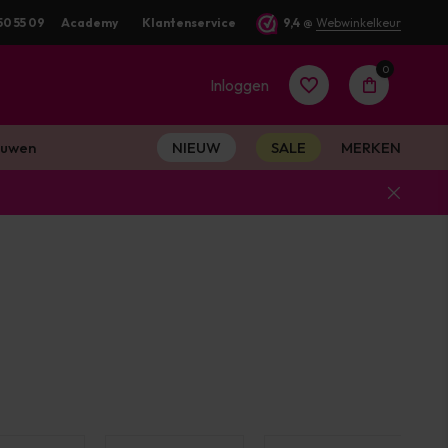
uurd
50 55 09
Academy
Klantenservice
9,4
@
Webwinkelkeur
0
Inloggen
uwen
NIEUW
SALE
MERKEN
Account
aanmaken
Account
aanmaken