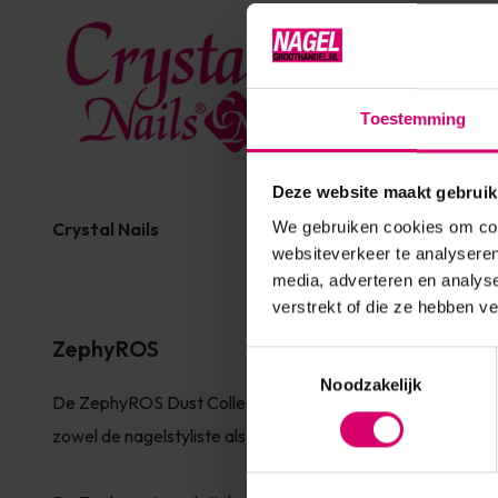
Toestemming
Deze website maakt gebruik
We gebruiken cookies om cont
Crystal Nails
Florence Beauty and Na
websiteverkeer te analyseren
media, adverteren en analys
verstrekt of die ze hebben v
ZephyROS
Toestemmingsselectie
Noodzakelijk
De ZephyROS Dust Collector, is 's werelds eerste gezond
zowel de nagelstyliste als pedicure.