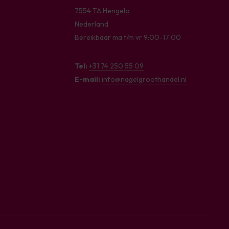
7554 TA Hengelo
Nederland
Bereikbaar ma t/m vr 9:00-17:00
Tel:
+31 74 250 55 09
E-mail:
info@nagelgroothandel.nl