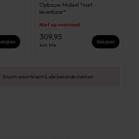
*
Opbouw Mobiel *niet
leverbaar*
Niet op voorraad
309,95
ekijken
Bekijken
excl. btw
Gratis verzending v.a. €100 excl. BTW
Vo