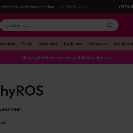
zending v.a. €100 excl. BTW
Voor 16:00 besteld? Dezelfde werkdag verst
+31 74 2
istoffen
Tools
Manicure
Pedicure
Wimpers
Wenkbra
Beauty Medewerker Gezocht!
Solliciteer nu
phyROS
Lees meer...
ken