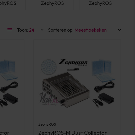
phyROS
ZephyROS
ZephyROS
Toon:
Sorteren op:
ZephyROS
ctor
ZephyROS-M Dust Collector