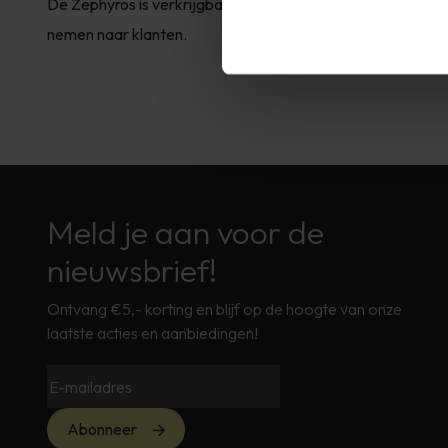
De Zephyros is verkrijgbaar in een inbouw-model en opbou
nemen naar klanten.
Meld je aan voor de
nieuwsbrief!
Ontvang €5,- korting en blijf op de hoogte van onze
laatste acties en aanbiedingen!
Abonneer