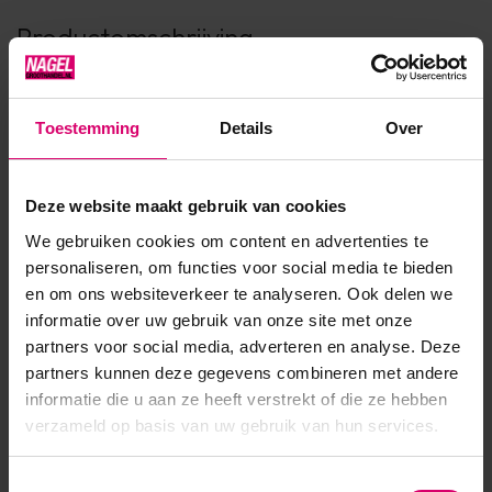
Productomschrijving
Deze zwarte nitril handschoenen zijn poedervrij en voorzien
van geruwde vingertoppen die zorgen voor een uitstekende
Toestemming
Details
Over
grip en tastgevoel. Deze handschoenen zijn erg soepel en
comfortabel. De handschoen heeft een gewicht van 3,5
Deze website maakt gebruik van cookies
gram aan 100% synthetische nitril. Comfort : Zacht elastisch
We gebruiken cookies om content en advertenties te
materiaal voelt koeler aan en is comfortabeler en flexib...
personaliseren, om functies voor social media te bieden
Toon meer
en om ons websiteverkeer te analyseren. Ook delen we
informatie over uw gebruik van onze site met onze
partners voor social media, adverteren en analyse. Deze
partners kunnen deze gegevens combineren met andere
informatie die u aan ze heeft verstrekt of die ze hebben
verzameld op basis van uw gebruik van hun services.
Toestemmingsselectie