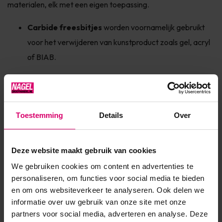
materialen, elk met een eigen toepassing.
Carbide freesbitjes
worden voornamelijk gebruikt
voor het verwijderen van kunstproduct zoals gel, acryl
of BIAB.
Diamant freesbitjes
zijn geschikt voor precisiewerk,
zoals het reinigen van de nagelriemen en de natuurlijke
nagelplaat.
Toestemming
Details
Over
Keramische freesbitjes
staan bekend om hun
rustige loop en warmtebeperkende eigenschappen,
Deze website maakt gebruik van cookies
wat het comfort voor de klant verhoogt.
We gebruiken cookies om content en advertenties te
personaliseren, om functies voor social media te bieden
Wij hebben ervoor gekozen om onze bitjes onder te
en om ons websiteverkeer te analyseren. Ook delen we
verdelen voor de productsoort frezen waar ze voor geschikt
informatie over uw gebruik van onze site met onze
partners voor social media, adverteren en analyse. Deze
zijn. Zo zie jij in 1 oogopslag welke bitjes voor jou geschikt