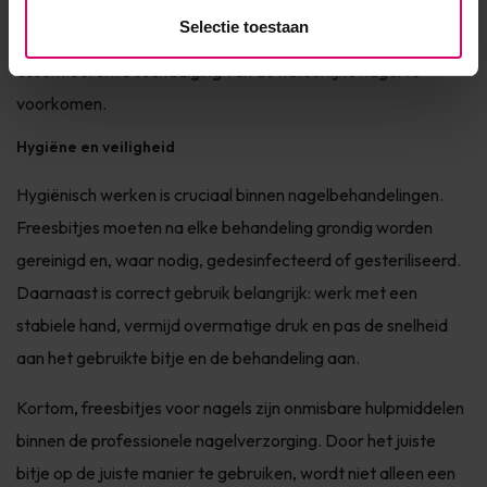
worden gebruikt voor afwerking en detailwerk. De juiste
Selectie toestaan
combinatie van grofheid, draaisnelheid en lichte druk is
essentieel om beschadiging van de natuurlijke nagel te
voorkomen.
Hygiëne en veiligheid
Hygiënisch werken is cruciaal binnen nagelbehandelingen.
Freesbitjes moeten na elke behandeling grondig worden
gereinigd en, waar nodig, gedesinfecteerd of gesteriliseerd.
Daarnaast is correct gebruik belangrijk: werk met een
stabiele hand, vermijd overmatige druk en pas de snelheid
aan het gebruikte bitje en de behandeling aan.
Kortom, freesbitjes voor nagels zijn onmisbare hulpmiddelen
binnen de professionele nagelverzorging. Door het juiste
bitje op de juiste manier te gebruiken, wordt niet alleen een