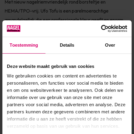
Met nieuw nagelriemvriendelijk rond borsteltje en
HEMA/TPO-vrij. Ufo Tofu is een parelmoerachtige
amandelgellak die een professionele kleur geeft en enorm
lang houdt. Moeiteloos aan te brengen, opvallend genoeg om
op te vallen en ontworpen om te dragen als een droom.
Toestemming
Details
Over
gepigmenteerde formule – zorgt voor perfecte dekking in
slechts één tot tw...
Deze website maakt gebruik van cookies
Toon meer
We gebruiken cookies om content en advertenties te
personaliseren, om functies voor social media te bieden
Product specificaties
en om ons websiteverkeer te analyseren. Ook delen we
informatie over uw gebruik van onze site met onze
SKU
GPYN009
partners voor social media, adverteren en analyse. Deze
partners kunnen deze gegevens combineren met andere
informatie die u aan ze heeft verstrekt of die ze hebben
verzameld op basis van uw gebruik van hun services.