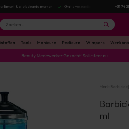
ortiment & alle bekende merken
Gratis verzending v.a. €100 excl. BTW
+31 74 2
istoffen
Tools
Manicure
Pedicure
Wimpers
Wenkbra
Beauty Medewerker Gezocht!
Solliciteer nu
Merk:
Barbicide
|
Barbici
ml