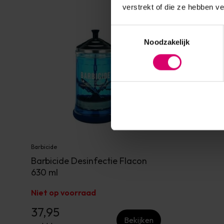
verstrekt of die ze hebben v
Toestemmingsselectie
Noodzakelijk
Barbicide
Barbicide Desinfectie Flacon
630 ml
Niet op voorraad
37,95
Bekijken