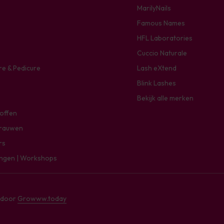
MarilyNails
Famous Names
HFL Laboratories
Cuccio Naturale
re & Pedicure
Lash eXtend
Blink Lashes
Bekijk alle merken
toffen
rauwen
rs
ingen | Workshops
e door
Growww.today