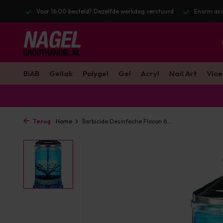
l. BTW
Voor 16:00 besteld? Dezelfde werkdag verstuurd
Enorm ass
BIAB
Gellak
Polygel
Gel
Acryl
Nail Art
Vloe
Terug
Home
Barbicide Desinfectie Flacon 6...