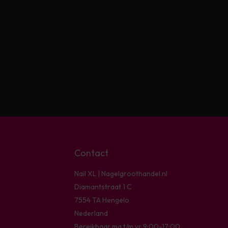
Contact
Nail XL | Nagelgroothandel.nl
Diamantstraat 1 C
7554 TA Hengelo
Nederland
Bereikbaar ma t/m vr 9:00-17:00