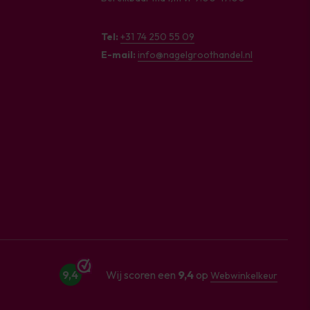
Tel:
+31 74 250 55 09
E-mail:
info@nagelgroothandel.nl
9,4
Wij scoren een
9,4
op
Webwinkelkeur