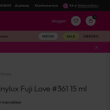
50 55 09
Academy
Klantenservice
9,4
@
Webwinkelkeur
0
Inloggen
uwen
NIEUW
SALE
MERKEN
Account
aanmaken
Vinylux
Account
ylux Fuji Love #361 15 ml
aanmaken
e mauvekleur