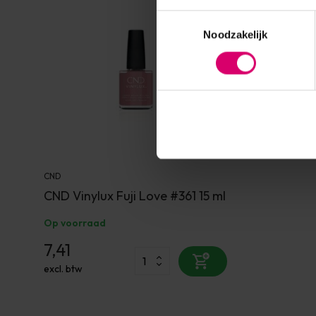
Toestemmingsselectie
Noodzakelijk
CND
CND Vinylux Fuji Love #361 15 ml
Op voorraad
7,41
excl. btw