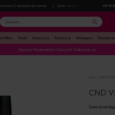
g v.a. €100 excl. BTW
Voor 16:00 besteld? Dezelfde werkdag verstuurd
+31 74 2
stoffen
Tools
Manicure
Pedicure
Wimpers
Wenkbra
Beauty Medewerker Gezocht!
Solliciteer nu
Merk:
CND
|
CND 
CND Vin
Eeen levendig