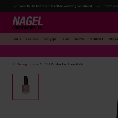
stuurd
Enorm assortiment & alle bekende merken
Gratis verzendin
BIAB
Gellak
Polygel
Gel
Acryl
Nailart
Vloei
Terug
Home
CND Vinylux Fuji Love #361 15 ...