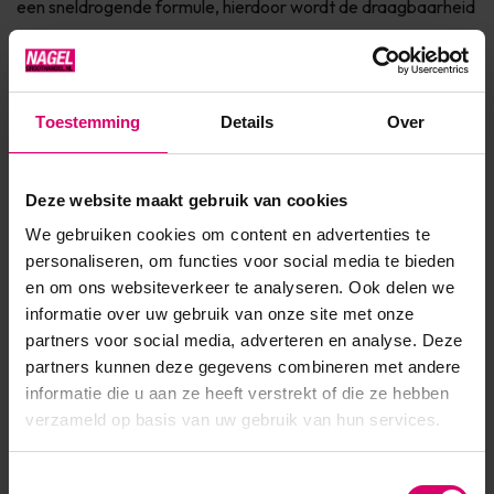
een sneldrogende formule, hierdoor wordt de draagbaarheid
verlengd dankzij natuurlijk licht** Bevat jojoba olie, keratine
en vitamine E voor de verzorging van de nagel Dierproefvrij
& 7Free* Verkrijgbaar in 150+ fashionkleurenIngrediënten* 7
Toestemming
Details
Over
Free: vrij van Parabenen, Formaldehyde, Toluen...
Toon meer
Deze website maakt gebruik van cookies
We gebruiken cookies om content en advertenties te
Product specificaties
personaliseren, om functies voor social media te bieden
en om ons websiteverkeer te analyseren. Ook delen we
EAN
639370925288
informatie over uw gebruik van onze site met onze
partners voor social media, adverteren en analyse. Deze
partners kunnen deze gegevens combineren met andere
informatie die u aan ze heeft verstrekt of die ze hebben
verzameld op basis van uw gebruik van hun services.
Toestemmingsselectie