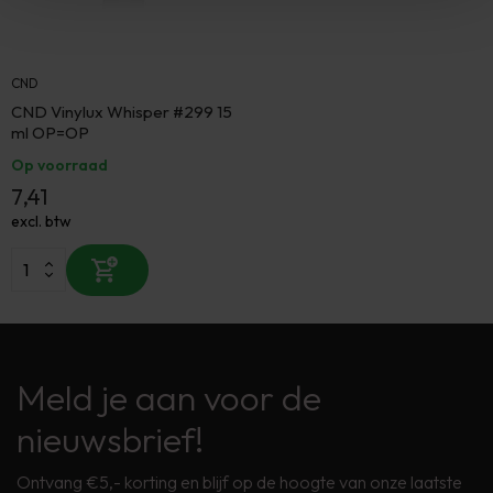
CND
CND Vinylux Whisper #299 15
ml OP=OP
Op voorraad
7,41
excl. btw
Meld je aan voor de
nieuwsbrief!
Ontvang €5,- korting en blijf op de hoogte van onze laatste