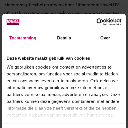
Meer romig, flexibel en afweekbaar. Uitharden in zowel UV-
of LED lamp.Uitharden: in UV-lamp gedurende 2-3 minuten,
LED in 1-2 minuten. Te gebruiken op zowel kunstnagels als
natuurlijk...
Toestemming
Details
Over
Toon meer
Deze website maakt gebruik van cookies
Product specificaties
We gebruiken cookies om content en advertenties te
personaliseren, om functies voor social media te bieden
Artikelnummer
46018
en om ons websiteverkeer te analyseren. Ook delen we
SKU
591699
informatie over uw gebruik van onze site met onze
partners voor social media, adverteren en analyse. Deze
partners kunnen deze gegevens combineren met andere
informatie die u aan ze heeft verstrekt of die ze hebben
verzameld op basis van uw gebruik van hun services.