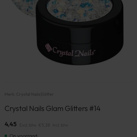
Merk:
Crystal Nails
|
Glitter
Crystal Nails Glam Glitters #14
4,45
Excl. btw
€5,38
Incl. btw
Op voorraad