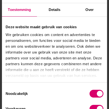
Toestemming
Details
Over
Product specificaties
Deze website maakt gebruik van cookies
Artikelnummer
45219
We gebruiken cookies om content en advertenties te
SKU
589513
personaliseren, om functies voor social media te bieden
en om ons websiteverkeer te analyseren. Ook delen we
informatie over uw gebruik van onze site met onze
partners voor social media, adverteren en analyse. Deze
partners kunnen deze gegevens combineren met andere
informatie die u aan ze heeft verstrekt of die ze hebben
verzameld op basis van uw gebruik van hun services.
Toestemmingsselectie
Noodzakelijk
Voorkeuren