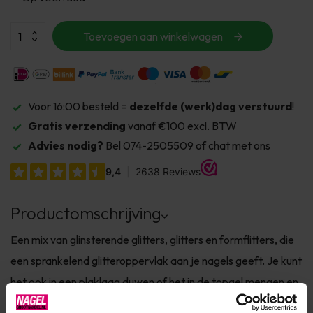
Toevoegen aan winkelwagen
Voor 16:00 besteld =
dezelfde (werk)dag verstuurd
!
Gratis verzending
vanaf €100 excl. BTW
Advies nodig?
Bel 074-2505509 of chat met ons
Productomschrijving
Een mix van glinsterende glitters, glitters en formflitters, die
een sprankelend glitteroppervlak aan je nagels geeft. Je kunt
het ook in een plaklaag duwen of het in de topgel mengen en
op het nageloppervlak aanbrengen.