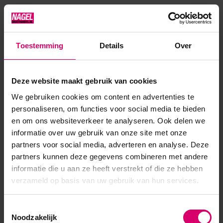
druk. Perfect voor schaduwen en gelschildering. Het is mooi
om gebogen patronen te maken, perfect voor di...
Toon meer
Toestemming
Details
Over
Product specificaties
Deze website maakt gebruik van cookies
We gebruiken cookies om content en advertenties te
Artikelnummer
40759
personaliseren, om functies voor social media te bieden
en om ons websiteverkeer te analyseren. Ook delen we
SKU
569110
informatie over uw gebruik van onze site met onze
partners voor social media, adverteren en analyse. Deze
partners kunnen deze gegevens combineren met andere
informatie die u aan ze heeft verstrekt of die ze hebben
verzameld op basis van uw gebruik van hun services.
Toestemmingsselectie
Noodzakelijk