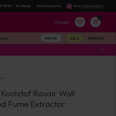
50 55 09
Academy
Klantenservice
9,4
@
Webwinkelkeur
0
Inloggen
uwen
NIEUW
SALE
MERKEN
Account
aanmaken
air
Account
+ Koolstof Ravair Wall
aanmaken
d Fume Extractor