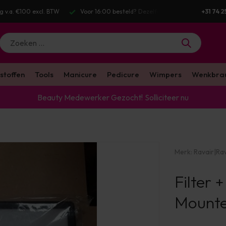
g v.a. €100 excl. BTW
Voor 16:00 besteld? Dezelfde werkdag verstuurd
+31 74 2
stoffen
Tools
Manicure
Pedicure
Wimpers
Wenkbra
Beauty Medewerker Gezocht!
Solliciteer nu
Merk:
Ravair
|
Rav
Filter 
Mounte