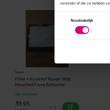
verstrekt of die ze hebben v
Toestemmingsselectie
Noodzakelijk
Ravair
Filter + Koolstof Ravair Wall
Mounted Fume Extractor
Op voorraad
39,95
excl. btw