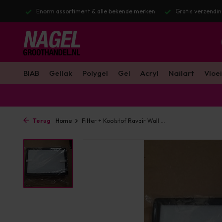
stuurd
Enorm assortiment & alle bekende merken
Gratis verzendin
BIAB
Gellak
Polygel
Gel
Acryl
Nailart
Vloei
Terug
Home
Filter + Koolstof Ravair Wall ...