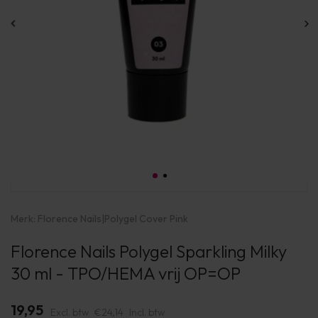
Merk:
Florence Nails
|
Polygel Cover Pink
Florence Nails Polygel Sparkling Milky
30 ml - TPO/HEMA vrij OP=OP
19,95
Excl. btw
€24,14
Incl. btw