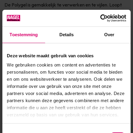
De Polygel is gemakkelijk te verwerken en te vijlen. Loopt
niet in de nagelriemen, is pinchbaar, voor alle nageltypes
geschikt en ook nog eens geurloos. De Polygel zi...
Toon meer
Toestemming
Details
Over
Product specificaties
Deze website maakt gebruik van cookies
We gebruiken cookies om content en advertenties te
Artikelnummer
53236
personaliseren, om functies voor social media te bieden
en om ons websiteverkeer te analyseren. Ook delen we
SKU
610300
informatie over uw gebruik van onze site met onze
partners voor social media, adverteren en analyse. Deze
partners kunnen deze gegevens combineren met andere
informatie die u aan ze heeft verstrekt of die ze hebben
verzameld op basis van uw gebruik van hun services.
Toestemmingsselectie