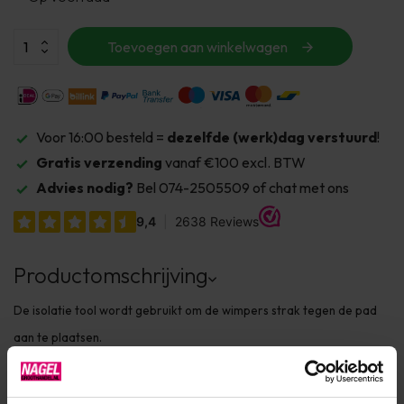
Toevoegen aan winkelwagen
Voor 16:00 besteld =
dezelfde (werk)dag verstuurd
!
Gratis verzending
vanaf €100 excl. BTW
Advies nodig?
Bel 074-2505509 of chat met ons
Productomschrijving
De isolatie tool wordt gebruikt om de wimpers strak tegen de pad
aan te plaatsen.