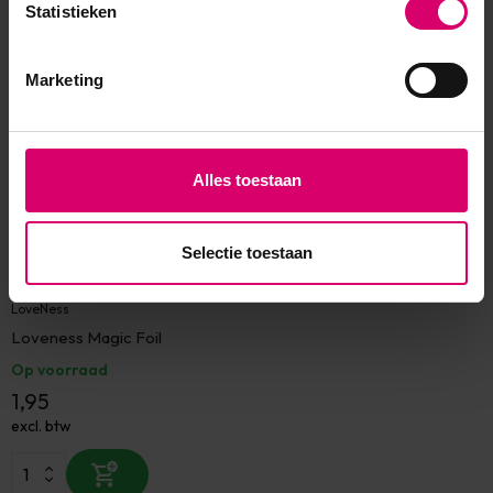
Statistieken
Eerder bekeken
Marketing
Alles toestaan
Selectie toestaan
LoveNess
Loveness Magic Foil
Op voorraad
1,95
excl. btw