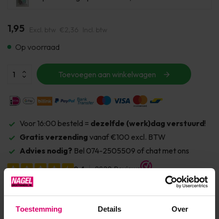
1,95
Excl. btw
€2,36
Incl. btw
Op voorraad
Toevoegen aan winkelwagen
Voor 16:00 besteld =
dezelfde (werk)dag verstuurd
!
Gratis verzending
vanaf €100 excl. BTW
Advies nodig?
Bel 074-2505509 of chat met ons
Product specificaties
Toestemming
Details
Over
Artikelnummer
23992