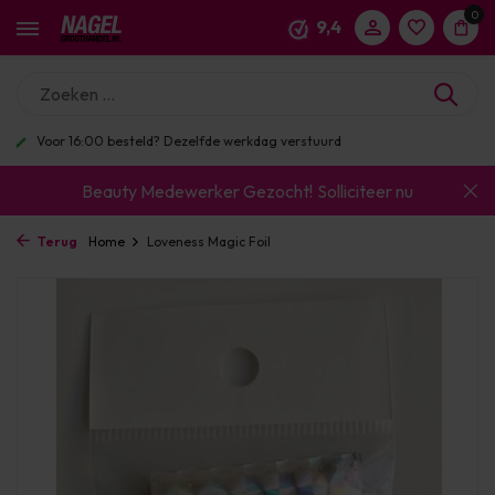
0
9,4
Enorm assortiment & alle bekende merken
Beauty Medewerker Gezocht!
Solliciteer nu
Terug
Home
Loveness Magic Foil