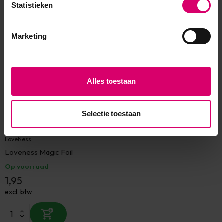
Statistieken
Eerder bekeken
Marketing
Alles toestaan
Selectie toestaan
LoveNess
Loveness Magic Foil
Op voorraad
1,95
excl. btw