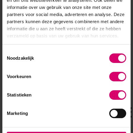
en om ons websiteverkeer te analyseren. Ook delen we
Op voorraad
Op voorraad
informatie over uw gebruik van onze site met onze
8,95
8,95
4,48
4,48
partners voor social media, adverteren en analyse. Deze
partners kunnen deze gegevens combineren met andere
excl. btw
excl. btw
informatie die u aan ze heeft verstrekt of die ze hebben
verzameld op basis van uw gebruik van hun services.
Toestemmingsselectie
Noodzakelijk
Overige categorieën in MERKEN
Voorkeuren
Statistieken
Marketing