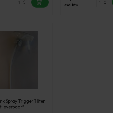
excl. btw
k Spray Trigger 1 liter
t leverbaar*