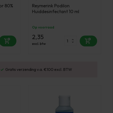
or 80%
Reymerink Podilon
Huiddesinfectant 10 ml
Op voorraad
2,35
excl. btw
or 16:00 besteld? Dezelfde werkdag verstuurd