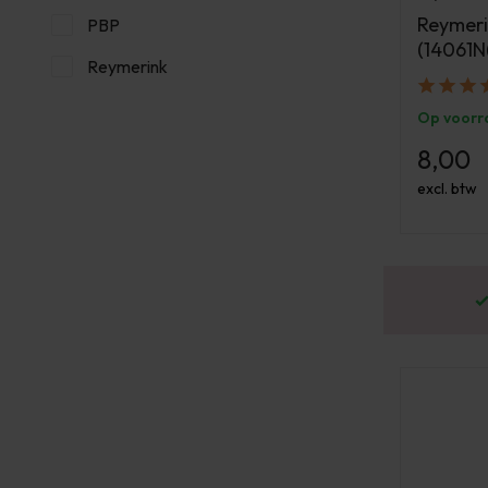
Reymeri
PBP
(14061N
Reymerink
Op voorr
8,00
excl. btw
Enorm assortiment & alle bekende merken