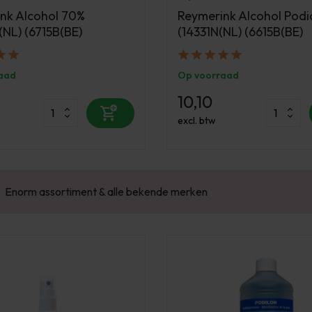
nk Alcohol 70%
Reymerink Alcohol Podi
(NL) (6715B(BE)
(14331N(NL) (6615B(BE)
aad
Op voorraad
10,10
excl. btw
Gratis verzending v.a. €100 excl. BTW
Vo