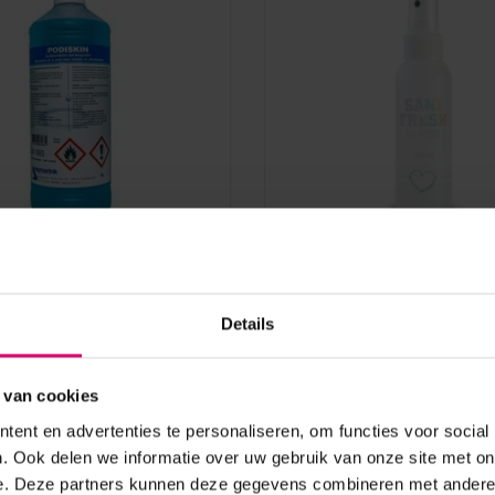
LoveNess
nk Podiskin
LoveNess Sani Fresh
sinfectant) 1000 ml
Details
22N) (BE:NOTIF821)
aad
Op voorraad
 van cookies
8,50
ent en advertenties te personaliseren, om functies voor social
excl. btw
. Ook delen we informatie over uw gebruik van onze site met on
e. Deze partners kunnen deze gegevens combineren met andere i