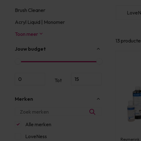
Brush Cleaner
PBP
Reymerink
LoveN
Acryl Liquid | Monomer
Toon meer
13 producte
Jouw budget
Tot
Merken
Alle merken
LoveNess
Reymerink