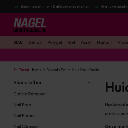
merken
Gratis verzending v.a. €100 excl. BTW
Voor 16:00 besteld? 
BIAB
Gellak
Polygel
Gel
Acryl
Nailart
Vloei
Terug
Home
Vloeistoffen
Huid Desinfectie
Hui
Vloeistoffen
Cuticle Remover
Huiddesinfec
Nail Prep
professione
Nail Primer
Nail Cleanser
Onze mer