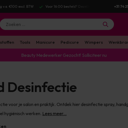
Dezelfde werkdag verstuurd
Enorm assortiment & alle bekende merken
+31 74 2
stoffen
Tools
Manicure
Pedicure
Wimpers
Wenkbra
Beauty Medewerker Gezocht!
Solliciteer nu
d Desinfectie
tie voor je salon en praktijk. Ontdek hier desinfectie spray, hand
el hygiënisch werken.
Lees meer...
ken