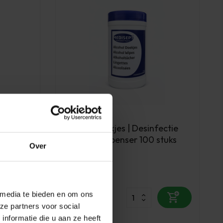
PBP
Alcoholdoekjes | Desinfectie
Doekjes Dispenser 100 stuks
Over
Op voorraad
7,95
 media te bieden en om ons
excl. btw
ze partners voor social
nformatie die u aan ze heeft