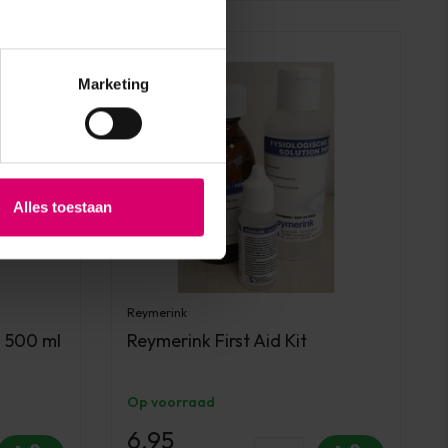
Marketing
Alles toestaan
Reymerink
s 500 ml
Reymerink First Aid Kit
Op voorraad
6,95