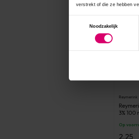
verstrekt of die ze hebben v
Toestemmingsselectie
Noodzakelijk
Reymerink
Reymeri
3% 100 
Op voorr
2,25