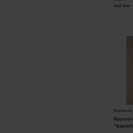
excl. btw
Reymerink
Reymerin
*beperk