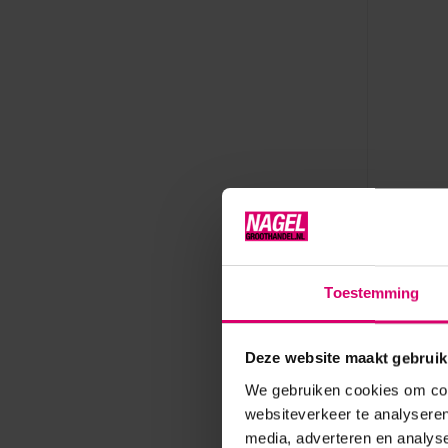
Reymerink
Reymeri
(huidde
Toestemming
(NL:144
Op voorr
Deze website maakt gebruik
11,55
We gebruiken cookies om cont
excl. btw
websiteverkeer te analyseren
media, adverteren en analys