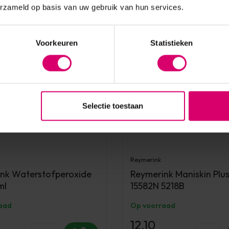
erzameld op basis van uw gebruik van hun services.
Voorkeuren
Statistieken
Selectie toestaan
Reymerink
nk Waterstofperoxide
Reymerink Maniskin Plu
ml
15582N 5218B
aad
Op voorraad
12,10