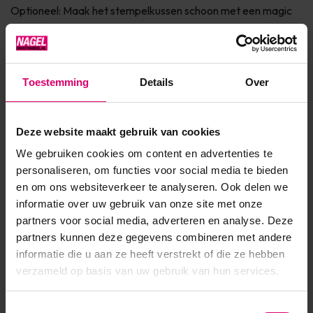
Optioneel: Maak het stempelkussen schoon met een magic
roller for stamping Schraap de overtollige polish/gel weg met
de s...
Toon meer
Toestemming
Details
Over
Product specificaties
Deze website maakt gebruik van cookies
We gebruiken cookies om content en advertenties te
Artikelnummer
37892
personaliseren, om functies voor social media te bieden
en om ons websiteverkeer te analyseren. Ook delen we
SKU
535169
informatie over uw gebruik van onze site met onze
partners voor social media, adverteren en analyse. Deze
partners kunnen deze gegevens combineren met andere
informatie die u aan ze heeft verstrekt of die ze hebben
verzameld op basis van uw gebruik van hun services.
Toestemmingsselectie